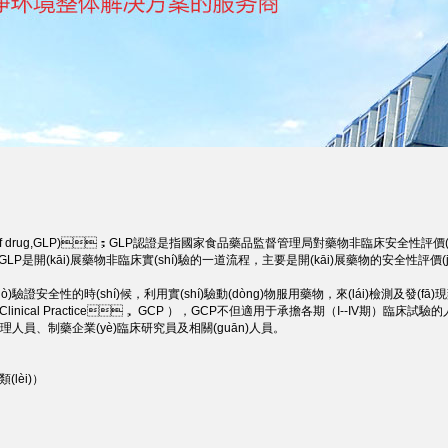
 of drug,GLP)；GLP認證是指國家食品藥品監督管理局對藥物非臨床安全性評價(jià)
kāi)展藥物非臨床實(shí)驗的一道流程，主要是開(kāi)展藥物的安全性評價(jià)；藥
ò)驗證安全性的時(shí)候，利用實(shí)驗動(dòng)物服用藥物，來(lái)檢測及發(fā)現藥物可
linical Practice
，
GCP ），GCP不但適用于承擔各期（I--IV期）臨床試驗的人員
管理人員、制藥企業(yè)臨床研究員及相關(guān)人員。
類(lèi)）