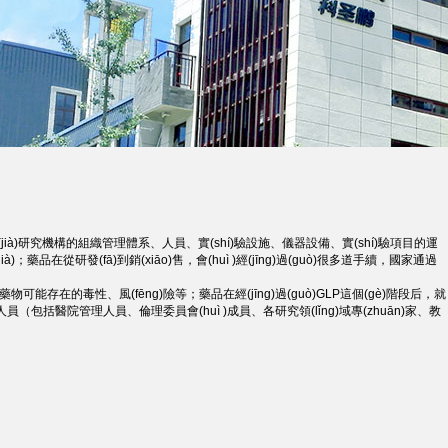
研究機構的組織管理體系、人員、實(shí)驗設施、儀器設備、實(shí)驗項目的運
品在從研發(fā)到銷(xiāo)售，會(huì )經(jīng)過(guò)很多道手續，國家通過
能存在的毒性、風(fēng)險等；藥品在經(jīng)過(guò)GLP這個(gè)階段后，就
（包括醫院管理人員、倫理委員會(huì )成員、各研究領(lǐng)域專(zhuān)家、教