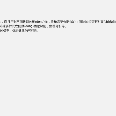
，而且用到不同級別的動(dòng)物，設施需要分開(kāi)；同時(shí)需要對實(shí)驗動
時(shí)還要對死亡的動(dòng)物做解剖，病理分析等。
，保證建設的可行性。