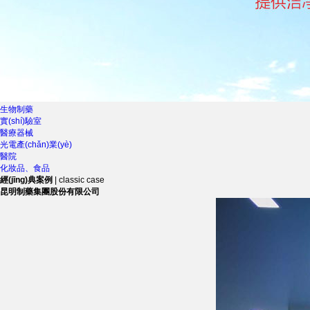
生物制藥
實(shí)驗室
醫療器械
光電產(chǎn)業(yè)
醫院
化妝品、食品
經(jīng)典案例
| classic case
昆明制藥集團股份有限公司