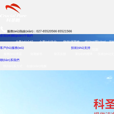
服務(wù)熱線(xiàn)：027-65520566 65521566
首頁(yè)
關(guān)于我們
企業(yè)介紹
企業(yè)文化
發(fā)展戰略
經(jīng)營(yíng)
視頻
客戶(hù)服務(wù)
技術(shù)支持
范圍
服務(wù)承諾
疑難解答
留言反饋
業(yè)內標準
技術(shù)
聯(lián)系我們
聯(lián)系方式
在線(xiàn)地圖