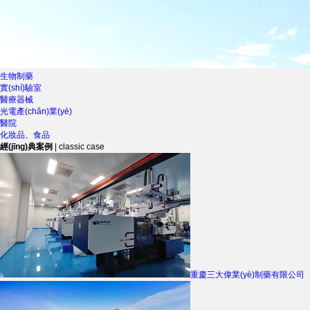
生物制藥
實(shí)驗室
醫療器械
光電產(chǎn)業(yè)
醫院
化妝品、食品
經(jīng)典案例
| classic case
重慶三大偉業(yè)制藥有限公司