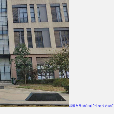
武漢市長(cháng)立生物技術(sh