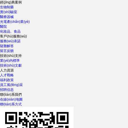
經(jīng)典案例
生物制藥
實(shí)驗室
醫療器械
光電產(chǎn)業(yè)
醫院
化妝品、食品
客戶(hù)服務(wù)
服務(wù)承諾
疑難解答
留言反饋
技術(shù)支持
業(yè)內標準
技術(shù)文獻
人力資源
人才戰略
福利政策
員工風(fēng)采
招聘信息
聯(lián)系我們
在線(xiàn)地圖
聯(lián)系方式