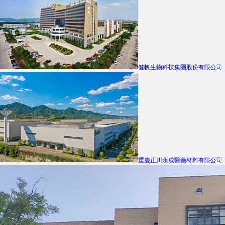
健帆生物科技集團股份有限公司
重慶正川永成醫藥材料有限公司