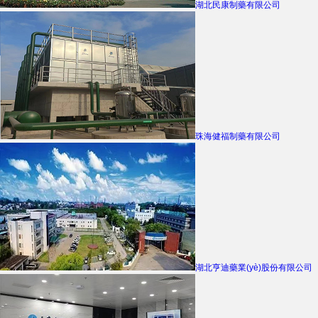
湖北民康制藥有限公司
珠海健福制藥有限公司
湖北亨迪藥業(yè)股份有限公司