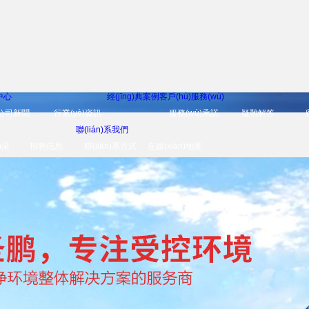
中心
經(jīng)典案例
客戶(hù)服務(wù)
公司新聞
行業(yè)資訊
服務(wù)承諾
疑難解答
聯(lián)系我們
)采
招聘信息
聯(lián)系方式
在線(xiàn)地圖