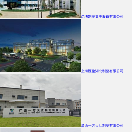
昆明制藥集團股份有限公司
上海匯倫湖北制藥有限公司
廣西一方天江制藥有限公司