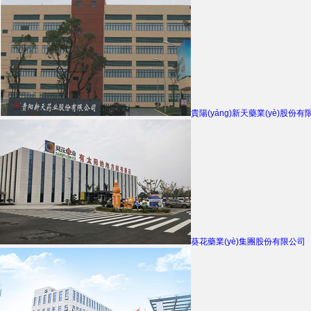
貴陽(yáng)新天藥業(yè)股份有
葵花藥業(yè)集團股份有限公司