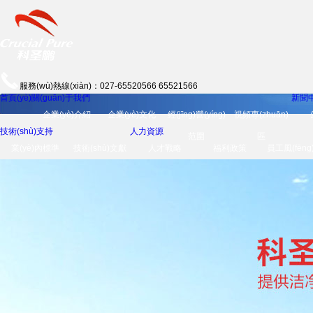
服務(wù)熱線(xiàn)：027-65520566 65521566
首頁(yè)
關(guān)于我們
新聞
企業(yè)介紹
企業(yè)文化
經(jīng)營(yíng)
視頻專(zhuān)
技術(shù)支持
人力資源
范圍
區
業(yè)內標準
技術(shù)文獻
人才戰略
福利政策
員工風(fēng